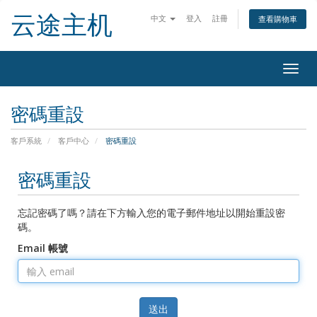
云途主机
中文
登入
註冊
查看購物車
Togg
navig
密碼重設
客戶系統
客戶中心
密碼重設
密碼重設
忘記密碼了嗎？請在下方輸入您的電子郵件地址以開始重設密
碼。
Email 帳號
送出